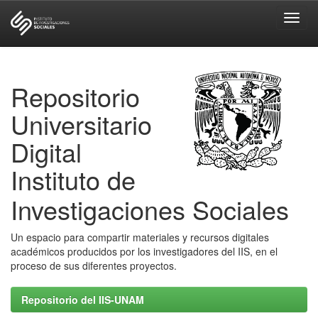
Skip
navigation
Repositorio
Universitario
Digital
Instituto de
Investigaciones Sociales
Un espacio para compartir materiales y recursos digitales
académicos producidos por los investigadores del IIS, en el
proceso de sus diferentes proyectos.
Repositorio del IIS-UNAM