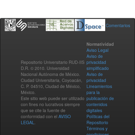
Comentarios
Normatividad
Aviso Legal
Aviso de
Repositorio Universitario RUD-IIS
privacidad
D.R. © 2010. Universidad
simplificado
Nacional Autónoma de México.
Aviso de
Ciudad Universitaria, Coyoacán,
privacidad
C. P. 04510, Ciudad de México,
Lineamientos
México.
para la
Este sitio web puede ser utilizado
publicación de
con fines no lucrativos siempre
contenidos
que se cite la fuente de
digitales
conformidad con el
AVISO
Políticas del
LEGAL
.
Repositorio
Términos y
condiciones