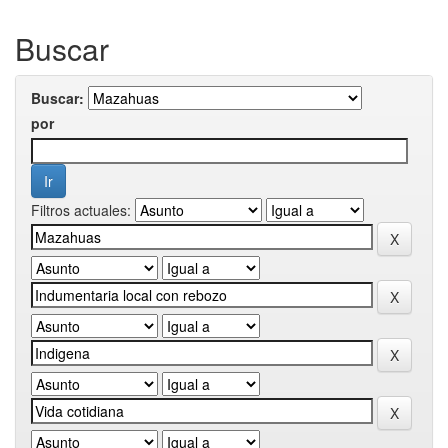
Buscar
Buscar:
por
Filtros actuales: