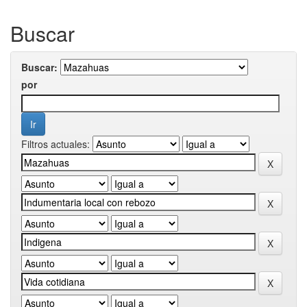
Buscar
Buscar:
por
Filtros actuales: