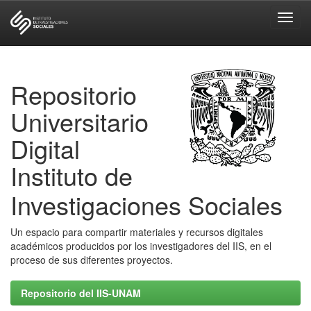
Skip
navigation
Repositorio
Universitario
Digital
Instituto de
Investigaciones Sociales
Un espacio para compartir materiales y recursos digitales
académicos producidos por los investigadores del IIS, en el
proceso de sus diferentes proyectos.
Repositorio del IIS-UNAM