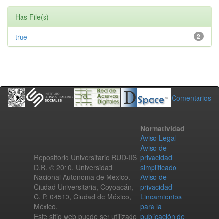
Has File(s)
true
2
Comentarios
Normatividad
Aviso Legal
Aviso de
Repositorio Universitario RUD-IIS
privacidad
D.R. © 2010. Universidad
simplificado
Nacional Autónoma de México.
Aviso de
Ciudad Universitaria, Coyoacán,
privacidad
C. P. 04510, Ciudad de México,
Lineamientos
México.
para la
Este sitio web puede ser utilizado
publicación de