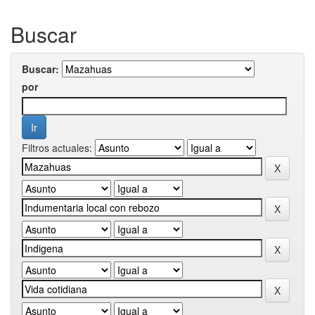
Buscar
Buscar:
por
Filtros actuales: