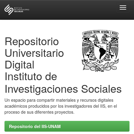
Skip
navigation
Repositorio
Universitario
Digital
Instituto de
Investigaciones Sociales
Un espacio para compartir materiales y recursos digitales
académicos producidos por los investigadores del IIS, en el
proceso de sus diferentes proyectos.
Repositorio del IIS-UNAM