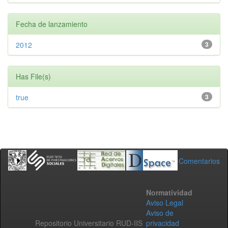
Fecha de lanzamiento
2012
3
Has File(s)
true
3
Comentarios
Normatividad
Aviso Legal
Aviso de
Repositorio Universitario RUD-IIS
privacidad