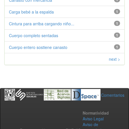
Canasto con mercancia
Carga bebé a la espalda
1
Cintura para arriba cargando niño...
1
Cuerpo completo sentadas
1
Cuerpo entero sostiene canasto
1
next >
Comentarios
Normatividad
Aviso Legal
Aviso de