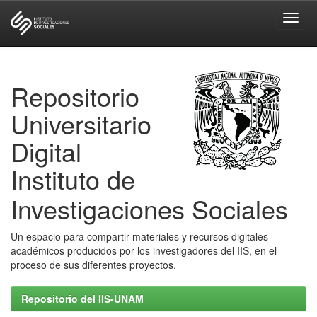
Skip
navigation
Repositorio
Universitario
Digital
Instituto de
Investigaciones Sociales
Un espacio para compartir materiales y recursos digitales
académicos producidos por los investigadores del IIS, en el
proceso de sus diferentes proyectos.
Repositorio del IIS-UNAM