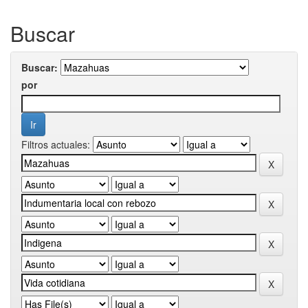
Buscar
Buscar:
por
Filtros actuales: