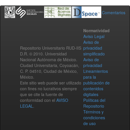
Comentarios
Normatividad
Aviso Legal
Aviso de
Repositorio Universitario RUD-IIS
privacidad
D.R. © 2010. Universidad
simplificado
Nacional Autónoma de México.
Aviso de
Ciudad Universitaria, Coyoacán,
privacidad
C. P. 04510, Ciudad de México,
Lineamientos
México.
para la
Este sitio web puede ser utilizado
publicación de
con fines no lucrativos siempre
contenidos
que se cite la fuente de
digitales
conformidad con el
AVISO
Políticas del
LEGAL
.
Repositorio
Términos y
condiciones
de uso