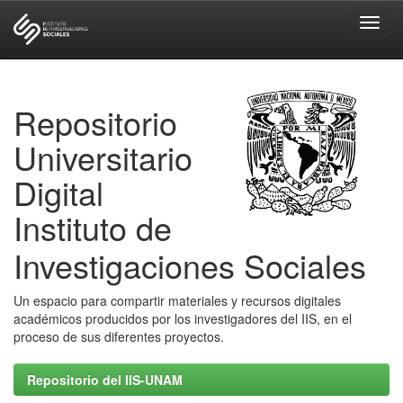
Skip
navigation
Repositorio
Universitario
Digital
Instituto de
Investigaciones Sociales
Un espacio para compartir materiales y recursos digitales
académicos producidos por los investigadores del IIS, en el
proceso de sus diferentes proyectos.
Repositorio del IIS-UNAM