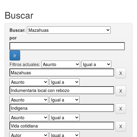
Buscar
Buscar:
por
Filtros actuales: