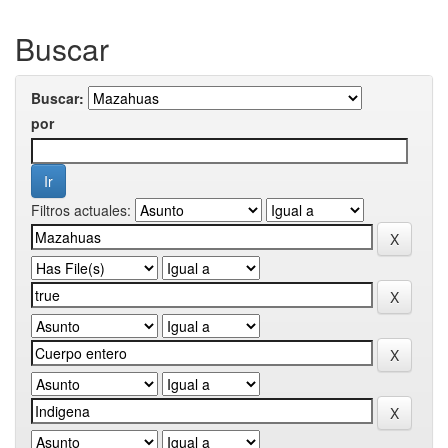
Buscar
Buscar:
por
Filtros actuales: