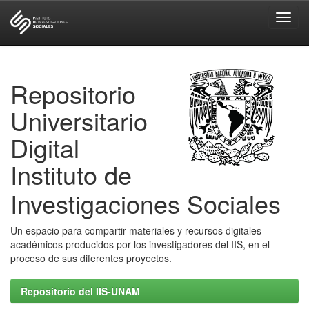
Skip
navigation
Repositorio
Universitario
Digital
Instituto de
Investigaciones Sociales
Un espacio para compartir materiales y recursos digitales
académicos producidos por los investigadores del IIS, en el
proceso de sus diferentes proyectos.
Repositorio del IIS-UNAM