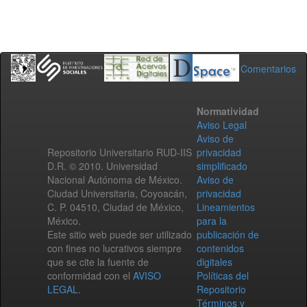
Comentarios
Normatividad
Aviso Legal
Aviso de
Repositorio Universitario RUD-IIS
privacidad
D.R. © 2010. Universidad
simplificado
Nacional Autónoma de México.
Aviso de
Ciudad Universitaria, Coyoacán,
privacidad
C. P. 04510, Ciudad de México,
Lineamientos
México.
para la
Este sitio web puede ser utilizado
publicación de
con fines no lucrativos siempre
contenidos
que se cite la fuente de
digitales
conformidad con el
AVISO
Políticas del
LEGAL
.
Repositorio
Términos y