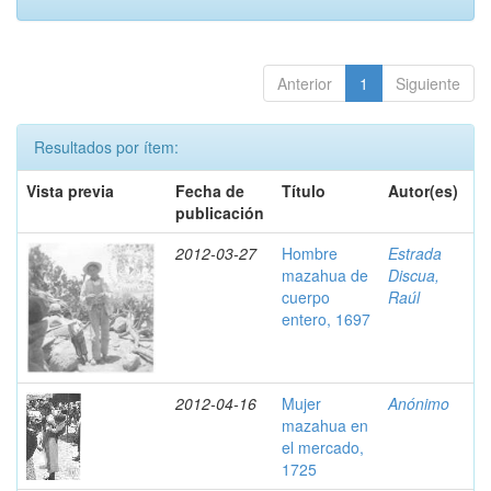
Anterior
1
Siguiente
Resultados por ítem:
Vista previa
Fecha de
Título
Autor(es)
publicación
2012-03-27
Hombre
Estrada
mazahua de
Discua,
cuerpo
Raúl
entero, 1697
2012-04-16
Mujer
Anónimo
mazahua en
el mercado,
1725