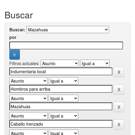
Buscar
Buscar:
por
Filtros actuales: