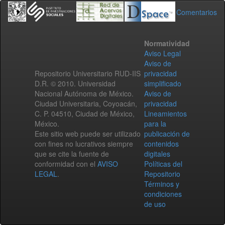
Comentarios
Normatividad
Aviso Legal
Aviso de
Repositorio Universitario RUD-IIS
privacidad
D.R. © 2010. Universidad
simplificado
Nacional Autónoma de México.
Aviso de
Ciudad Universitaria, Coyoacán,
privacidad
C. P. 04510, Ciudad de México,
Lineamientos
México.
para la
Este sitio web puede ser utilizado
publicación de
con fines no lucrativos siempre
contenidos
que se cite la fuente de
digitales
conformidad con el
AVISO
Políticas del
LEGAL
.
Repositorio
Términos y
condiciones
de uso