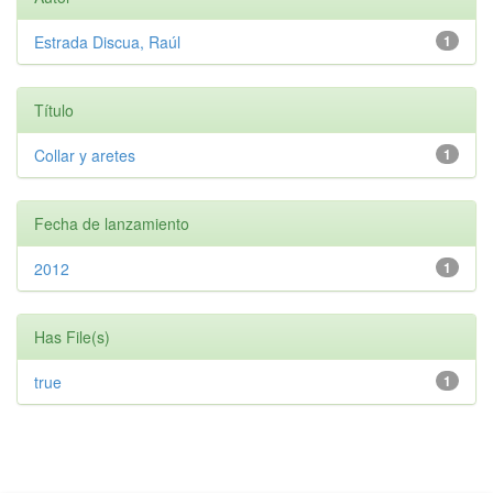
Estrada Discua, Raúl
1
Título
Collar y aretes
1
Fecha de lanzamiento
2012
1
Has File(s)
true
1