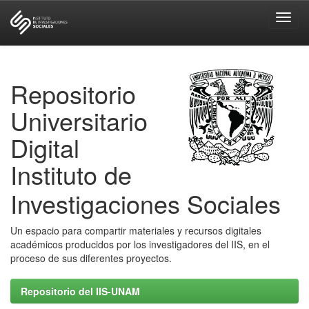
Skip
navigation
Repositorio
Universitario
Digital
Instituto de
Investigaciones Sociales
Un espacio para compartir materiales y recursos digitales
académicos producidos por los investigadores del IIS, en el
proceso de sus diferentes proyectos.
Repositorio del IIS-UNAM