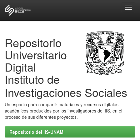
Skip
navigation
Repositorio
Universitario
Digital
Instituto de
Investigaciones Sociales
Un espacio para compartir materiales y recursos digitales
académicos producidos por los investigadores del IIS, en el
proceso de sus diferentes proyectos.
Repositorio del IIS-UNAM