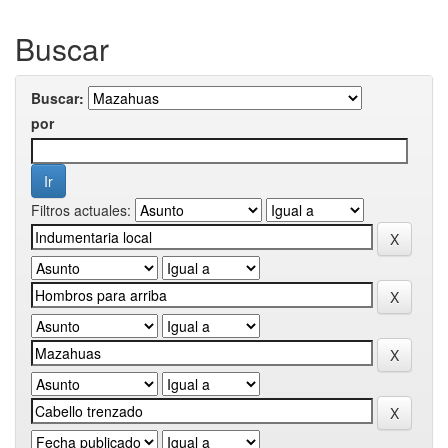
Buscar
Buscar:
por
Filtros actuales: