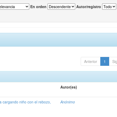
En orden
Autor/registro
Anterior
1
Si
Autor(es)
 cargando niño con el rebozo,
Anónimo