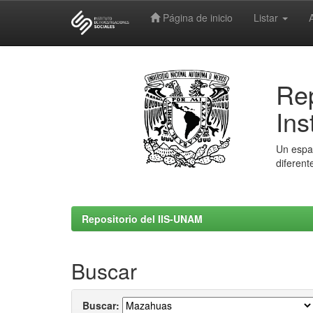
Página de inicio
Listar
Skip
navigation
Rep
Ins
Un espac
diferent
Repositorio del IIS-UNAM
Buscar
Buscar: