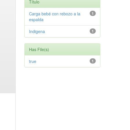
Título
Carga bebé con rebozo a la
1
espalda
Indigena
1
Has File(s)
true
1