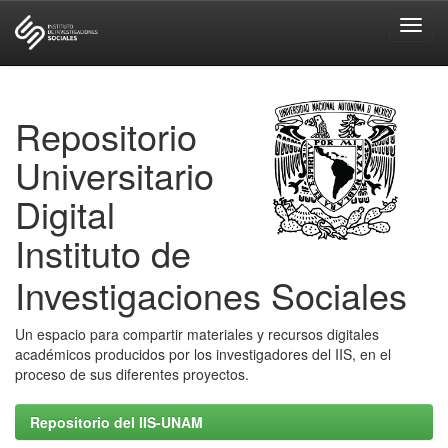
Skip
navigation
Repositorio
Universitario
Digital
Instituto de
Investigaciones Sociales
Un espacio para compartir materiales y recursos digitales
académicos producidos por los investigadores del IIS, en el
proceso de sus diferentes proyectos.
Repositorio del IIS-UNAM