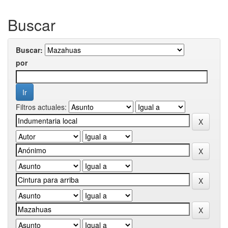
Buscar
Buscar:
por
Filtros actuales: