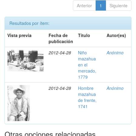
Anterior
1
Siguiente
Resultados por ítem:
Vista previa
Fecha de
Título
Autor(es)
publicación
2012-04-28
Niño
Anónimo
mazahua
en el
mercado,
1779
2012-04-28
Hombre
Anónimo
mazahua
de frente,
1741
Otras opciones relacionadas