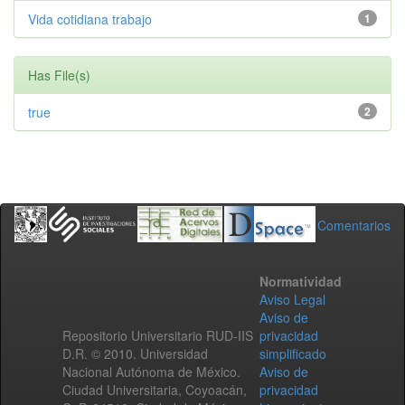
Vida cotidiana trabajo
1
Has File(s)
true
2
Comentarios
Normatividad
Aviso Legal
Aviso de
Repositorio Universitario RUD-IIS
privacidad
D.R. © 2010. Universidad
simplificado
Nacional Autónoma de México.
Aviso de
Ciudad Universitaria, Coyoacán,
privacidad