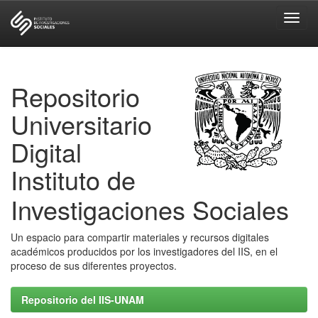
Skip
navigation
Repositorio
Universitario
Digital
Instituto de
Investigaciones Sociales
Un espacio para compartir materiales y recursos digitales
académicos producidos por los investigadores del IIS, en el
proceso de sus diferentes proyectos.
Repositorio del IIS-UNAM