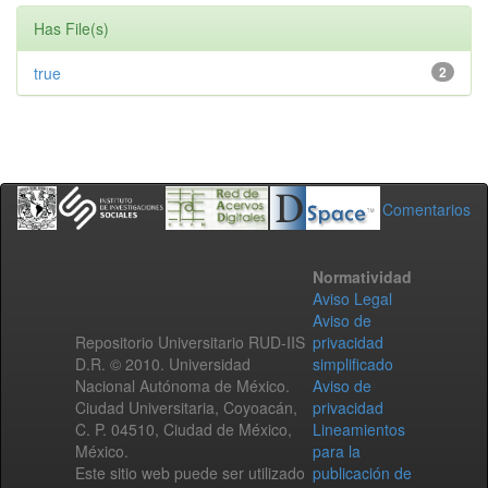
Has File(s)
true
2
Comentarios
Normatividad
Aviso Legal
Aviso de
Repositorio Universitario RUD-IIS
privacidad
D.R. © 2010. Universidad
simplificado
Nacional Autónoma de México.
Aviso de
Ciudad Universitaria, Coyoacán,
privacidad
C. P. 04510, Ciudad de México,
Lineamientos
México.
para la
Este sitio web puede ser utilizado
publicación de