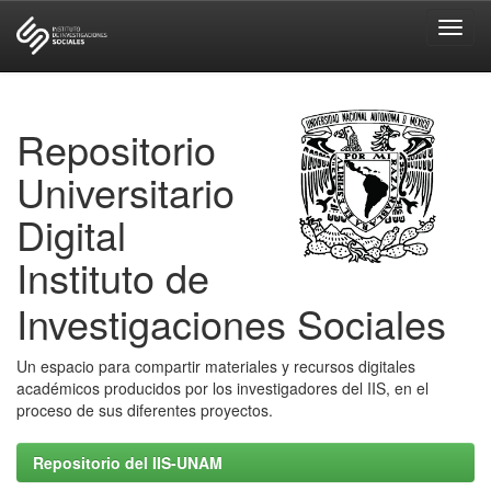
Skip
navigation
Repositorio
Universitario
Digital
Instituto de
Investigaciones Sociales
Un espacio para compartir materiales y recursos digitales
académicos producidos por los investigadores del IIS, en el
proceso de sus diferentes proyectos.
Repositorio del IIS-UNAM