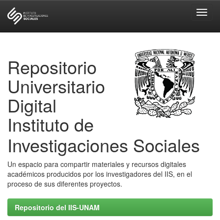
Skip
navigation
Repositorio
Universitario
Digital
Instituto de
Investigaciones Sociales
Un espacio para compartir materiales y recursos digitales
académicos producidos por los investigadores del IIS, en el
proceso de sus diferentes proyectos.
Repositorio del IIS-UNAM