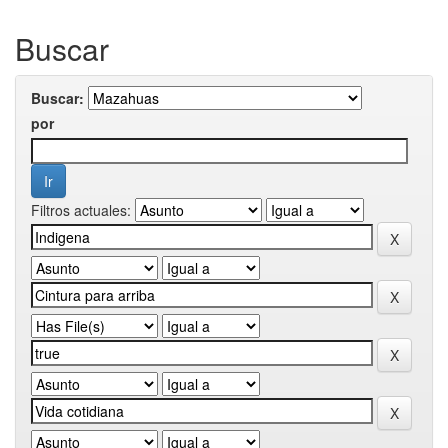
Buscar
Buscar:
por
Filtros actuales: