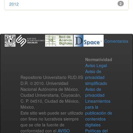
2012
2
Comentarios
Normatividad
Aviso Legal
Aviso de
Repositorio Universitario RUD-IIS
privacidad
D.R. © 2010. Universidad
simplificado
Nacional Autónoma de México.
Aviso de
Ciudad Universitaria, Coyoacán,
privacidad
C. P. 04510, Ciudad de México,
Lineamientos
México.
para la
Este sitio web puede ser utilizado
publicación de
con fines no lucrativos siempre
contenidos
que se cite la fuente de
digitales
conformidad con el
AVISO
Políticas del