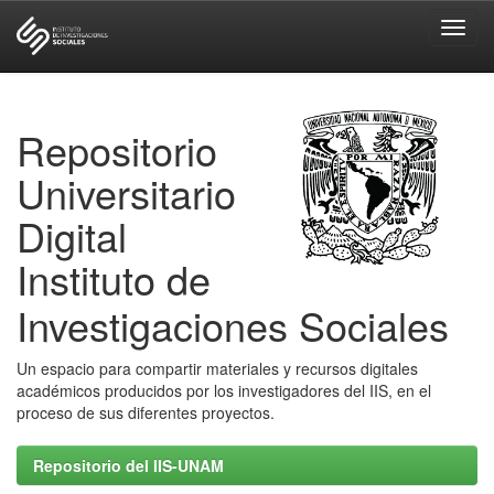
Skip
navigation
Repositorio
Universitario
Digital
Instituto de
Investigaciones Sociales
Un espacio para compartir materiales y recursos digitales
académicos producidos por los investigadores del IIS, en el
proceso de sus diferentes proyectos.
Repositorio del IIS-UNAM