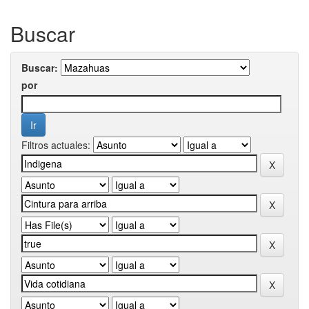
Buscar
Buscar:
por
Filtros actuales: