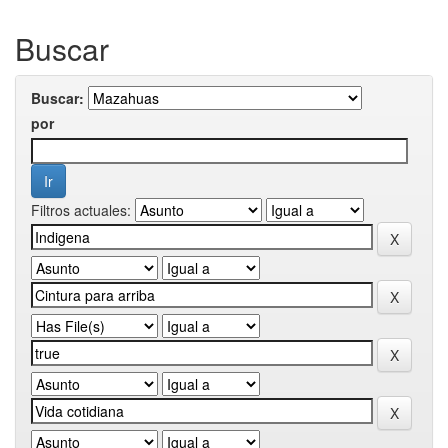
Buscar
Buscar:
por
Filtros actuales: