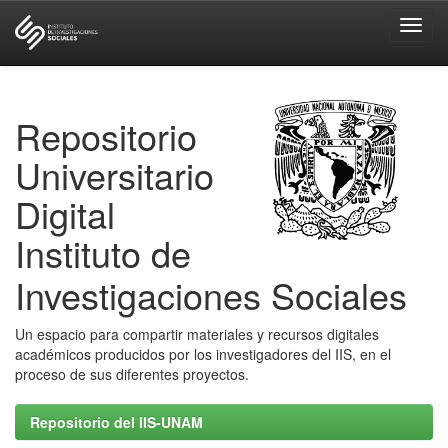
Skip
navigation
Repositorio
Universitario
Digital
Instituto de
Investigaciones Sociales
Un espacio para compartir materiales y recursos digitales
académicos producidos por los investigadores del IIS, en el
proceso de sus diferentes proyectos.
Repositorio del IIS-UNAM