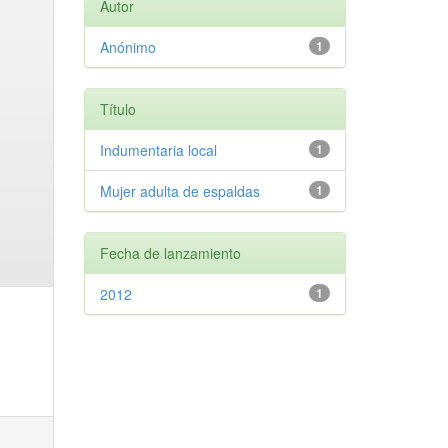
Autor
Anónimo
1
Título
Indumentaria local
1
Mujer adulta de espaldas
1
Fecha de lanzamiento
2012
1