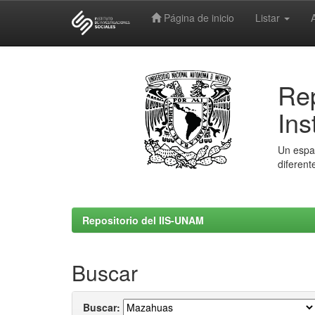
Página de inicio
Listar
Skip
navigation
Rep
Ins
Un espac
diferent
Repositorio del IIS-UNAM
Buscar
Buscar: