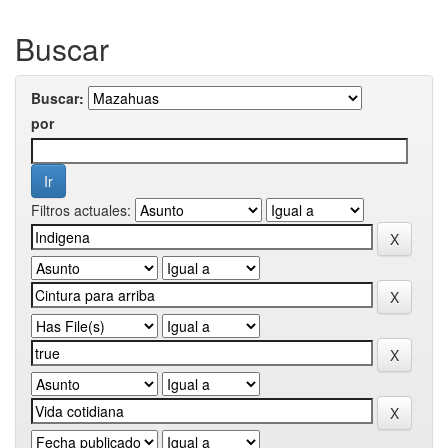
Buscar
Buscar:
por
Filtros actuales: