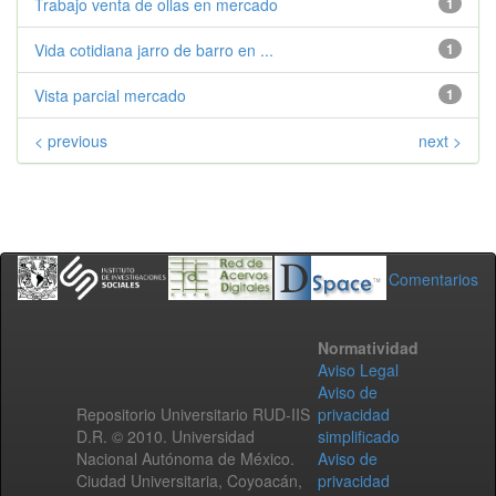
Trabajo venta de ollas en mercado
1
Vida cotidiana jarro de barro en ...
1
Vista parcial mercado
1
< previous
next >
Comentarios
Normatividad
Aviso Legal
Aviso de
Repositorio Universitario RUD-IIS
privacidad
D.R. © 2010. Universidad
simplificado
Nacional Autónoma de México.
Aviso de
Ciudad Universitaria, Coyoacán,
privacidad