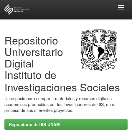
Skip
navigation
Repositorio
Universitario
Digital
Instituto de
Investigaciones Sociales
Un espacio para compartir materiales y recursos digitales
académicos producidos por los investigadores del IIS, en el
proceso de sus diferentes proyectos.
Repositorio del IIS-UNAM