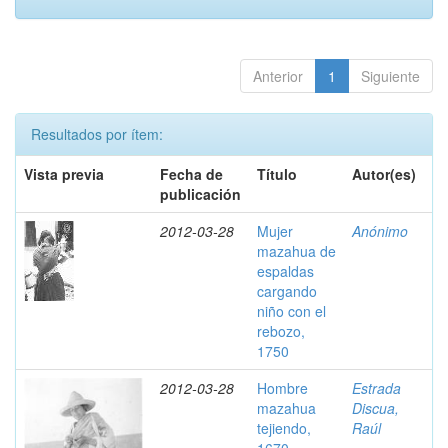
Anterior
1
Siguiente
Resultados por ítem:
Vista previa
Fecha de
Título
Autor(es)
publicación
2012-03-28
Mujer
Anónimo
mazahua de
espaldas
cargando
niño con el
rebozo,
1750
2012-03-28
Hombre
Estrada
mazahua
Discua,
tejiendo,
Raúl