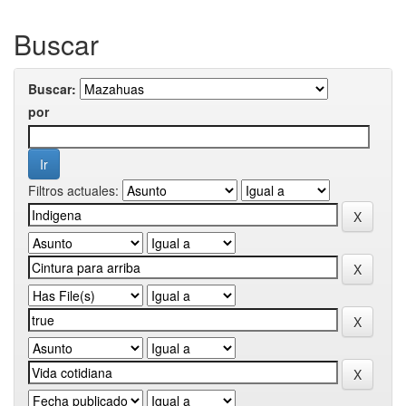
Buscar
Buscar:
por
Filtros actuales: