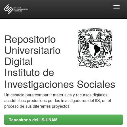
Skip
navigation
Repositorio
Universitario
Digital
Instituto de
Investigaciones Sociales
Un espacio para compartir materiales y recursos digitales
académicos producidos por los investigadores del IIS, en el
proceso de sus diferentes proyectos.
Repositorio del IIS-UNAM