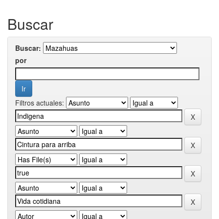
Buscar
Buscar:
por
Filtros actuales: