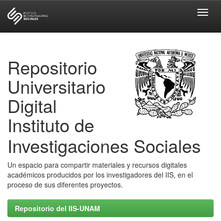
Skip
navigation
Repositorio
Universitario
Digital
Instituto de
Investigaciones Sociales
Un espacio para compartir materiales y recursos digitales
académicos producidos por los investigadores del IIS, en el
proceso de sus diferentes proyectos.
Repositorio del IIS-UNAM