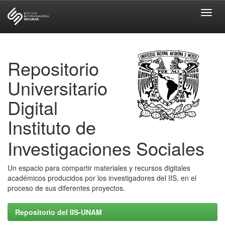
Skip
navigation
Repositorio
Universitario
Digital
Instituto de
Investigaciones Sociales
Un espacio para compartir materiales y recursos digitales
académicos producidos por los investigadores del IIS, en el
proceso de sus diferentes proyectos.
Repositorio del IIS-UNAM