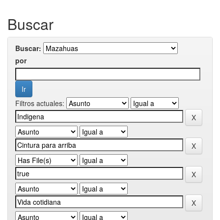
Buscar
Buscar:
por
Filtros actuales: