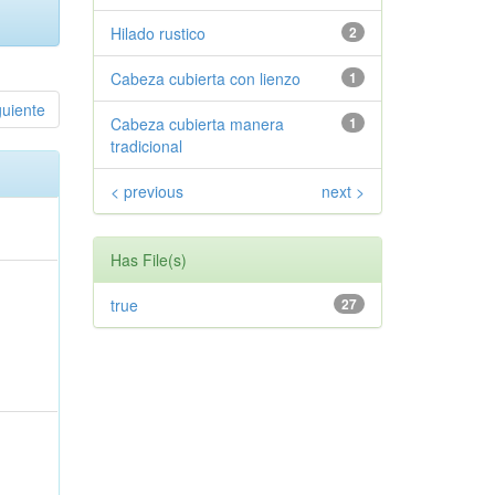
Hilado rustico
2
Cabeza cubierta con lienzo
1
guiente
Cabeza cubierta manera
1
tradicional
< previous
next >
Has File(s)
true
27