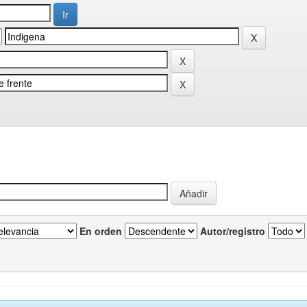
En orden
Autor/registro