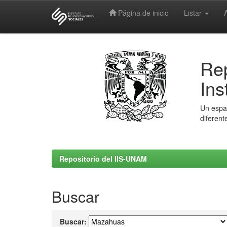
Página de inicio
Listar
Skip
navigation
Rep
Ins
Un espac
diferent
Repositorio del IIS-UNAM
Buscar
Buscar: