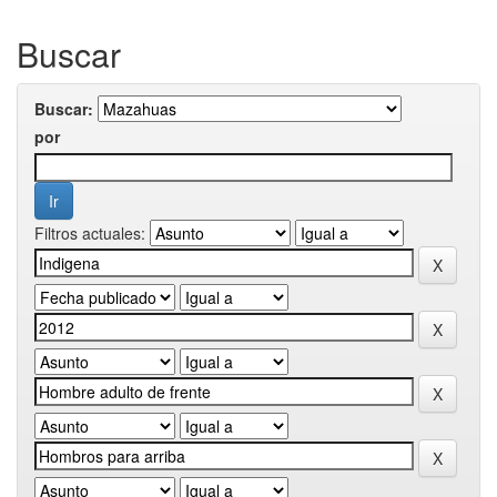
Buscar
Buscar:
por
Filtros actuales: