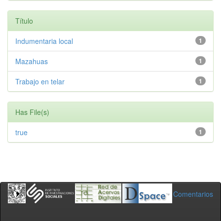
Título
Indumentaria local
1
Mazahuas
1
Trabajo en telar
1
Has File(s)
true
1
Comentarios