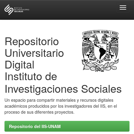
Skip
navigation
Repositorio
Universitario
Digital
Instituto de
Investigaciones Sociales
Un espacio para compartir materiales y recursos digitales
académicos producidos por los investigadores del IIS, en el
proceso de sus diferentes proyectos.
Repositorio del IIS-UNAM