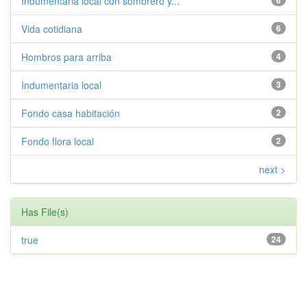
Indumentaria local con sombrero y...
6
Vida cotidiana
6
Hombros para arriba
4
Indumentaria local
3
Fondo casa habitación
2
Fondo flora local
2
next >
Has File(s)
true
24