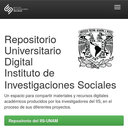
Skip
navigation
Repositorio
Universitario
Digital
Instituto de
Investigaciones Sociales
Un espacio para compartir materiales y recursos digitales
académicos producidos por los investigadores del IIS, en el
proceso de sus diferentes proyectos.
Repositorio del IIS-UNAM