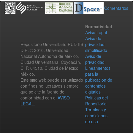
Comentarios
Normatividad
Aviso Legal
Aviso de
Repositorio Universitario RUD-IIS
privacidad
D.R. © 2010. Universidad
simplificado
Nacional Autónoma de México.
Aviso de
Ciudad Universitaria, Coyoacán,
privacidad
C. P. 04510, Ciudad de México,
Lineamientos
México.
para la
Este sitio web puede ser utilizado
publicación de
con fines no lucrativos siempre
contenidos
que se cite la fuente de
digitales
conformidad con el
AVISO
Políticas del
LEGAL
.
Repositorio
Términos y
condiciones
de uso