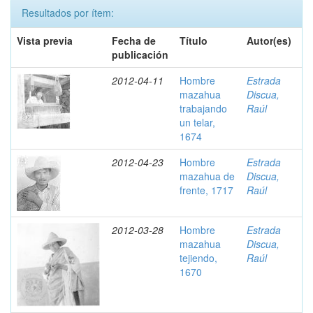
Resultados por ítem:
Vista previa
Fecha de
Título
Autor(es)
publicación
2012-04-11
Hombre
Estrada
mazahua
Discua,
trabajando
Raúl
un telar,
1674
2012-04-23
Hombre
Estrada
mazahua de
Discua,
frente, 1717
Raúl
2012-03-28
Hombre
Estrada
mazahua
Discua,
tejiendo,
Raúl
1670