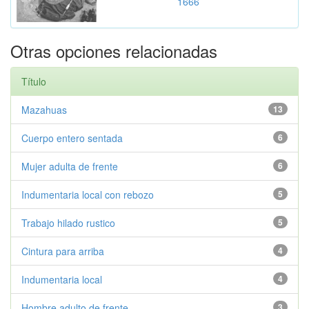
1666
Otras opciones relacionadas
Título
Mazahuas
13
Cuerpo entero sentada
6
Mujer adulta de frente
6
Indumentaria local con rebozo
5
Trabajo hilado rustico
5
Cintura para arriba
4
Indumentaria local
4
Hombre adulto de frente
3