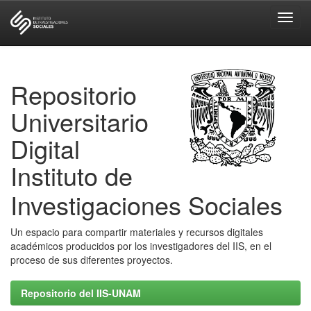
Skip
navigation
Repositorio
Universitario
Digital
Instituto de
Investigaciones Sociales
Un espacio para compartir materiales y recursos digitales
académicos producidos por los investigadores del IIS, en el
proceso de sus diferentes proyectos.
Repositorio del IIS-UNAM