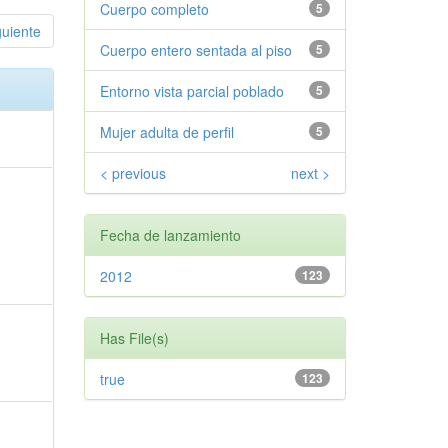
Cuerpo completo
5
guiente
Cuerpo entero sentada al piso
5
Entorno vista parcial poblado
5
Mujer adulta de perfil
5
< previous
next >
Fecha de lanzamiento
2012
123
Has File(s)
true
123