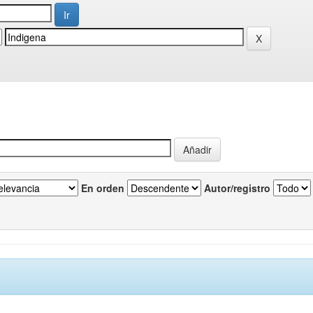
En orden
Autor/registro