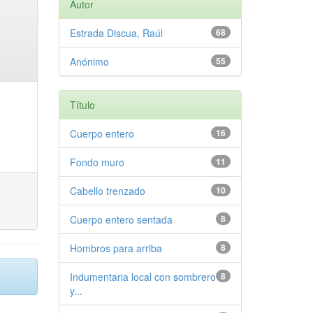
Autor
Estrada Discua, Raúl
68
Anónimo
55
Título
Cuerpo entero
16
Fondo muro
11
Cabello trenzado
10
Cuerpo entero sentada
8
Hombros para arriba
8
Indumentaria local con sombrero
8
y...