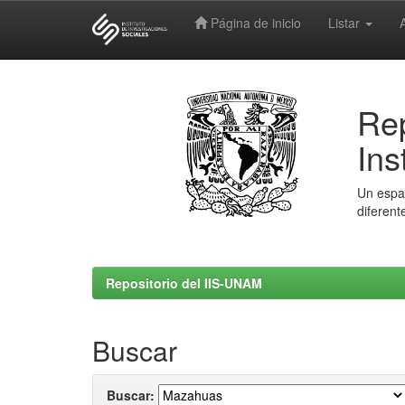
Página de inicio
Listar
Skip
navigation
Rep
Ins
Un espac
diferent
Repositorio del IIS-UNAM
Buscar
Buscar: