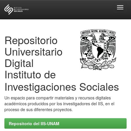
Skip
navigation
Repositorio
Universitario
Digital
Instituto de
Investigaciones Sociales
Un espacio para compartir materiales y recursos digitales
académicos producidos por los investigadores del IIS, en el
proceso de sus diferentes proyectos.
Repositorio del IIS-UNAM