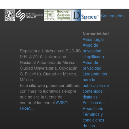
Comentarios
Normatividad
Aviso Legal
Aviso de
Repositorio Universitario RUD-IIS
privacidad
D.R. © 2010. Universidad
simplificado
Nacional Autónoma de México.
Aviso de
Ciudad Universitaria, Coyoacán,
privacidad
C. P. 04510, Ciudad de México,
Lineamientos
México.
para la
Este sitio web puede ser utilizado
publicación de
con fines no lucrativos siempre
contenidos
que se cite la fuente de
digitales
conformidad con el
AVISO
Políticas del
LEGAL
.
Repositorio
Términos y
condiciones
de uso