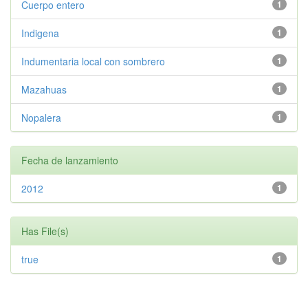
Cuerpo entero
1
Indigena
1
Indumentaria local con sombrero
1
Mazahuas
1
Nopalera
1
Fecha de lanzamiento
2012
1
Has File(s)
true
1