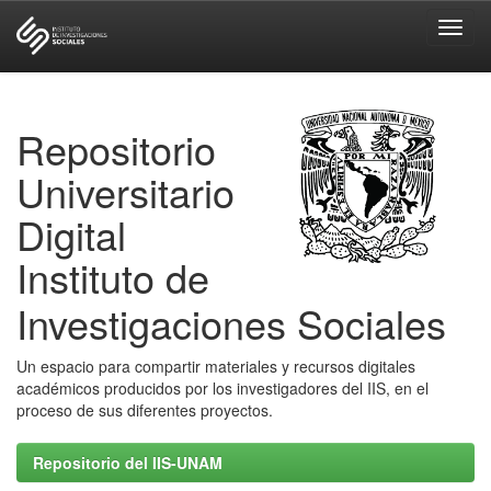
Skip
navigation
Repositorio
Universitario
Digital
Instituto de
Investigaciones Sociales
Un espacio para compartir materiales y recursos digitales
académicos producidos por los investigadores del IIS, en el
proceso de sus diferentes proyectos.
Repositorio del IIS-UNAM