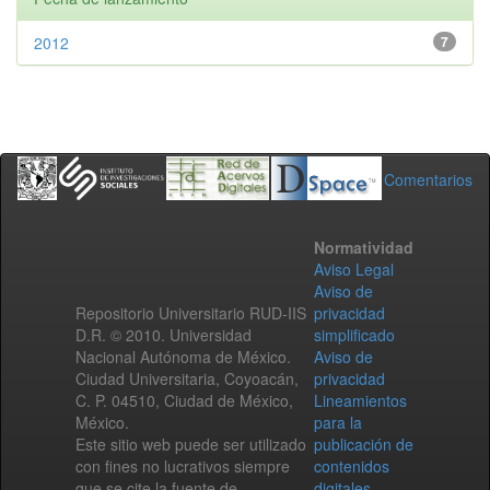
2012
7
Comentarios
Normatividad
Aviso Legal
Aviso de
Repositorio Universitario RUD-IIS
privacidad
D.R. © 2010. Universidad
simplificado
Nacional Autónoma de México.
Aviso de
Ciudad Universitaria, Coyoacán,
privacidad
C. P. 04510, Ciudad de México,
Lineamientos
México.
para la
Este sitio web puede ser utilizado
publicación de
con fines no lucrativos siempre
contenidos
que se cite la fuente de
digitales