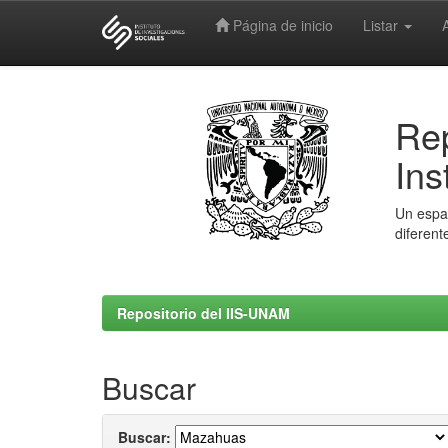
Página de inicio
Listar
Skip
navigation
Rep
Ins
Un espac
diferent
Repositorio del IIS-UNAM
Buscar
Buscar: