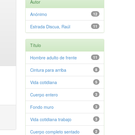
Autor
Anónimo
12
Estrada Discua, Raúl
11
Título
Hombre adulto de frente
11
Cintura para arriba
8
Vida cotidiana
5
Cuerpo entero
3
Fondo muro
3
Vida cotidiana trabajo
3
Cuerpo completo sentado
2