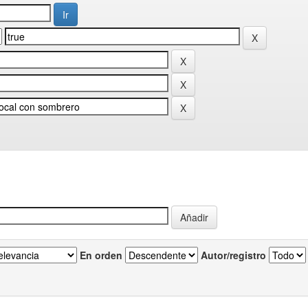
En orden
Autor/registro