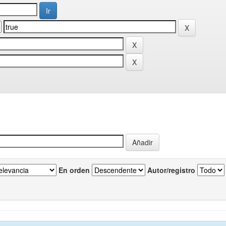
En orden
Autor/registro