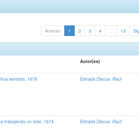
Anterior
1
2
3
4
...
13
Si
Autor(es)
hua sentado, 1678
Estrada Discua, Raúl
 trabajando un telar, 1674
Estrada Discua, Raúl