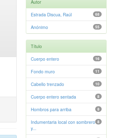
Autor
Estrada Discua, Raúl
68
Anónimo
55
Título
Cuerpo entero
16
Fondo muro
11
Cabello trenzado
10
Cuerpo entero sentada
8
Hombros para arriba
8
Indumentaria local con sombrero
8
y...