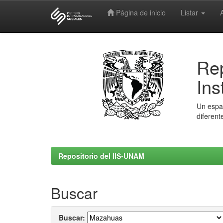
Página de inicio
Listar
Skip
navigation
Rep
Ins
Un espac
diferent
Repositorio del IIS-UNAM
Buscar
Buscar: