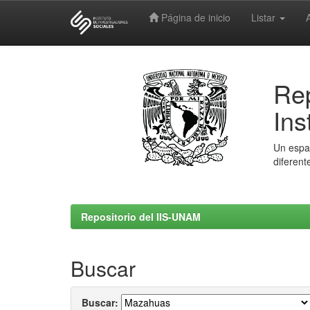
Página de inicio
Listar
Skip
navigation
Rep
Ins
Un espac
diferent
Repositorio del IIS-UNAM
Buscar
Buscar: