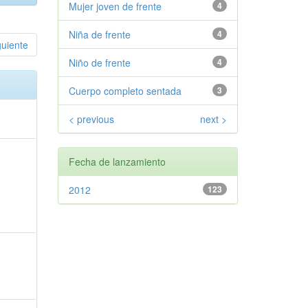
Mujer joven de frente
4
Niña de frente
4
guiente
Niño de frente
4
Cuerpo completo sentada
3
< previous
next >
Fecha de lanzamiento
2012
123