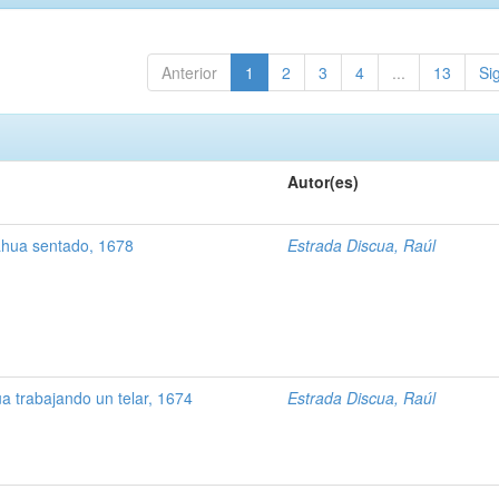
Anterior
1
2
3
4
...
13
Si
Autor(es)
hua sentado, 1678
Estrada Discua, Raúl
 trabajando un telar, 1674
Estrada Discua, Raúl