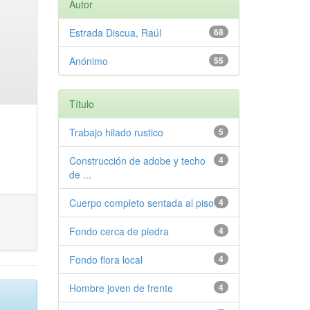
Autor
Estrada Discua, Raúl
68
Anónimo
55
Título
Trabajo hilado rustico
5
Construcción de adobe y techo
4
de ...
Cuerpo completo sentada al piso
4
Fondo cerca de piedra
4
Fondo flora local
4
Hombre joven de frente
4