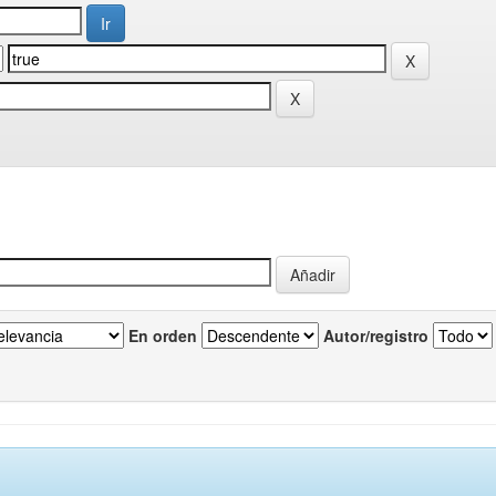
En orden
Autor/registro