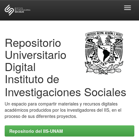
Skip
navigation
Repositorio
Universitario
Digital
Instituto de
Investigaciones Sociales
Un espacio para compartir materiales y recursos digitales
académicos producidos por los investigadores del IIS, en el
proceso de sus diferentes proyectos.
Repositorio del IIS-UNAM