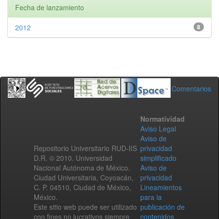
Fecha de lanzamiento
2012
8
Comentarios
Normatividad
Aviso Legal
Aviso de
Repositorio Universitario RUD-IIS
privacidad
D.R. © 2010. Universidad
simplificado
Nacional Autónoma de México.
Aviso de
Ciudad Universitaria, Coyoacán,
privacidad
C. P. 04510, Ciudad de México,
Lineamientos
México.
para la
Este sitio web puede ser utilizado
publicación de
con fines no lucrativos siempre
contenidos