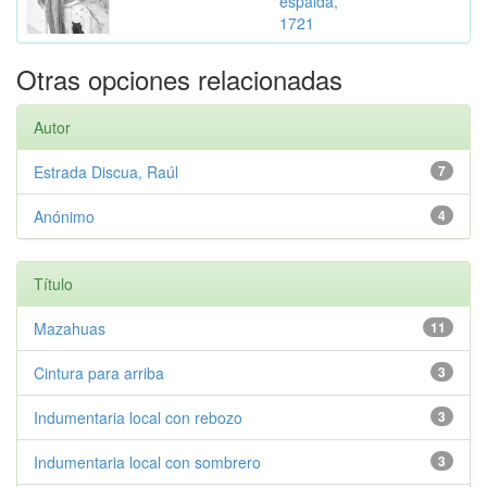
espalda,
1721
Otras opciones relacionadas
Autor
Estrada Discua, Raúl
7
Anónimo
4
Título
Mazahuas
11
Cintura para arriba
3
Indumentaria local con rebozo
3
Indumentaria local con sombrero
3