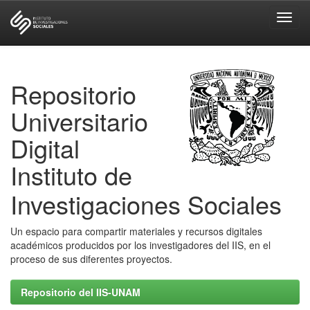
Skip
navigation
Repositorio
Universitario
Digital
Instituto de
Investigaciones Sociales
Un espacio para compartir materiales y recursos digitales
académicos producidos por los investigadores del IIS, en el
proceso de sus diferentes proyectos.
Repositorio del IIS-UNAM