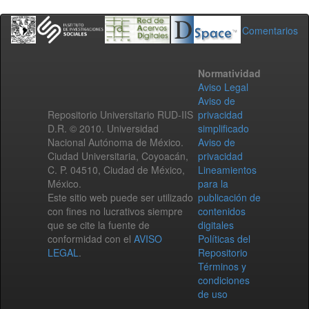
Comentarios
Normatividad
Aviso Legal
Aviso de
Repositorio Universitario RUD-IIS
privacidad
D.R. © 2010. Universidad
simplificado
Nacional Autónoma de México.
Aviso de
Ciudad Universitaria, Coyoacán,
privacidad
C. P. 04510, Ciudad de México,
Lineamientos
México.
para la
Este sitio web puede ser utilizado
publicación de
con fines no lucrativos siempre
contenidos
que se cite la fuente de
digitales
conformidad con el
AVISO
Políticas del
LEGAL
.
Repositorio
Términos y
condiciones
de uso