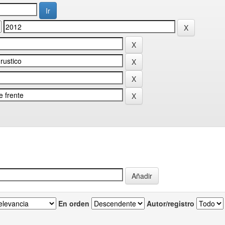
En orden
Autor/registro