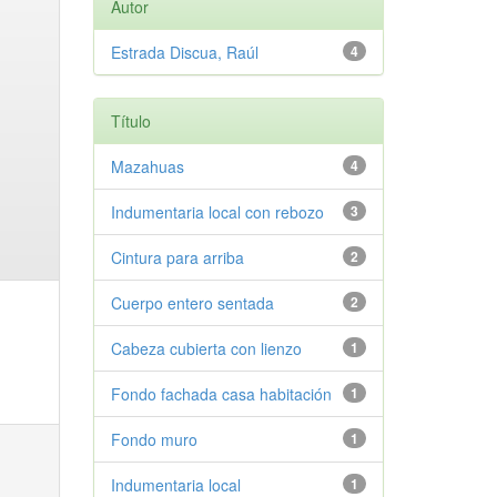
Autor
Estrada Discua, Raúl
4
Título
Mazahuas
4
Indumentaria local con rebozo
3
Cintura para arriba
2
Cuerpo entero sentada
2
Cabeza cubierta con lienzo
1
Fondo fachada casa habitación
1
Fondo muro
1
Indumentaria local
1