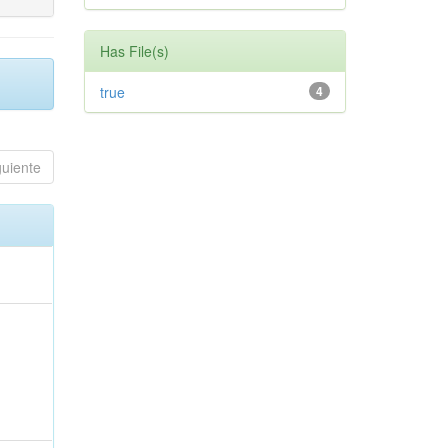
Has File(s)
true
4
guiente