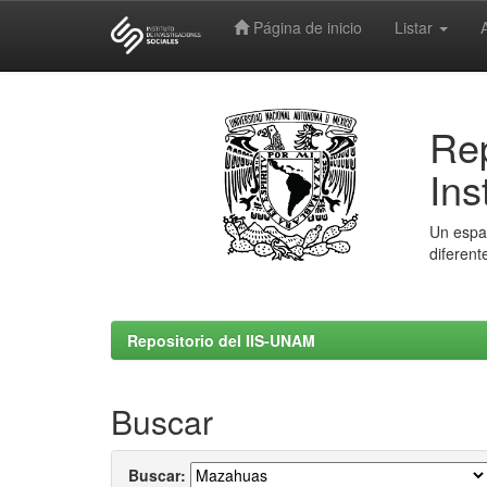
Página de inicio
Listar
Skip
navigation
Rep
Ins
Un espac
diferent
Repositorio del IIS-UNAM
Buscar
Buscar: