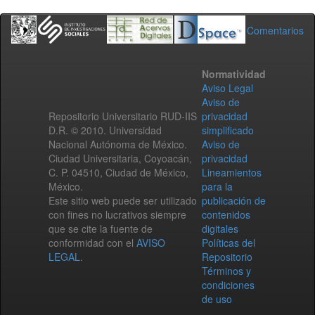
Comentarios
Normatividad
Aviso Legal
Aviso de
Repositorio Universitario RUD-IIS
privacidad
D.R. © 2010. Universidad
simplificado
Nacional Autónoma de México.
Aviso de
Ciudad Universitaria, Coyoacán,
privacidad
C. P. 04510, Ciudad de México,
Lineamientos
México.
para la
Este sitio web puede ser utilizado
publicación de
con fines no lucrativos siempre
contenidos
que se cite la fuente de
digitales
conformidad con el
AVISO
Políticas del
LEGAL
.
Repositorio
Términos y
condiciones
de uso