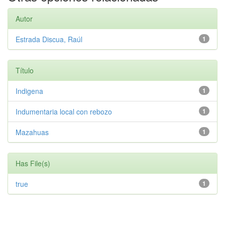
Autor
Estrada Discua, Raúl
1
Título
Indigena
1
Indumentaria local con rebozo
1
Mazahuas
1
Has File(s)
true
1