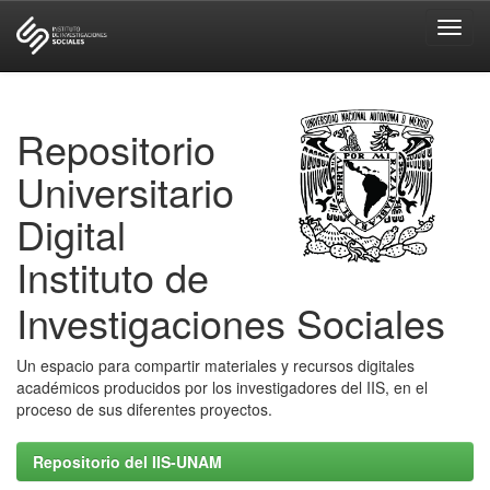
Skip
navigation
Repositorio
Universitario
Digital
Instituto de
Investigaciones Sociales
Un espacio para compartir materiales y recursos digitales
académicos producidos por los investigadores del IIS, en el
proceso de sus diferentes proyectos.
Repositorio del IIS-UNAM