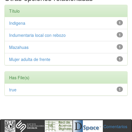
Título
Indigena
1
Indumentaria local con rebozo
1
Mazahuas
1
Mujer adulta de frente
1
Has File(s)
true
1
Comentarios