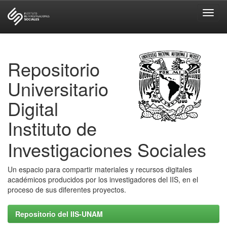
Skip
navigation
Repositorio
Universitario
Digital
Instituto de
Investigaciones Sociales
Un espacio para compartir materiales y recursos digitales
académicos producidos por los investigadores del IIS, en el
proceso de sus diferentes proyectos.
Repositorio del IIS-UNAM