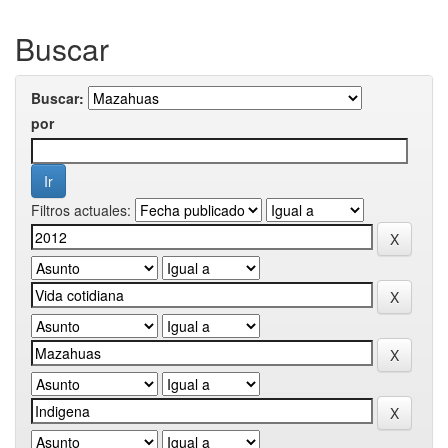
Buscar
Buscar:
por
Filtros actuales: