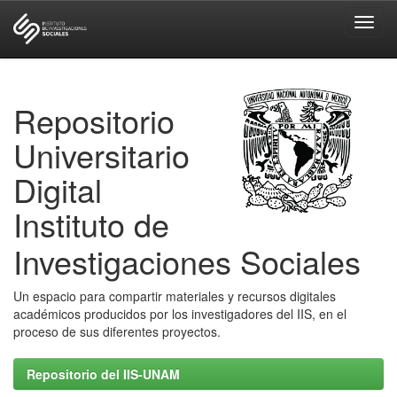
Skip
navigation
Repositorio
Universitario
Digital
Instituto de
Investigaciones Sociales
Un espacio para compartir materiales y recursos digitales
académicos producidos por los investigadores del IIS, en el
proceso de sus diferentes proyectos.
Repositorio del IIS-UNAM