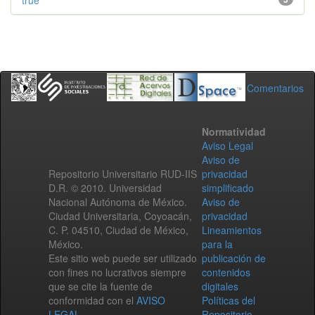
true
Comentarios
Normatividad
Aviso Legal
Aviso de
Repositorio Universitario RUD-IIS
privacidad
D.R. © 2010. Universidad
simplificado
Nacional Autónoma de México.
Aviso de
Ciudad Universitaria, Coyoacán,
privacidad
C. P. 04510, Ciudad de México,
Lineamientos
México.
para la
Este sitio web puede ser utilizado
publicación de
con fines no lucrativos siempre
contenidos
que se cite la fuente de
digitales
conformidad con el
AVISO
Políticas del
LEGAL
.
Repositorio