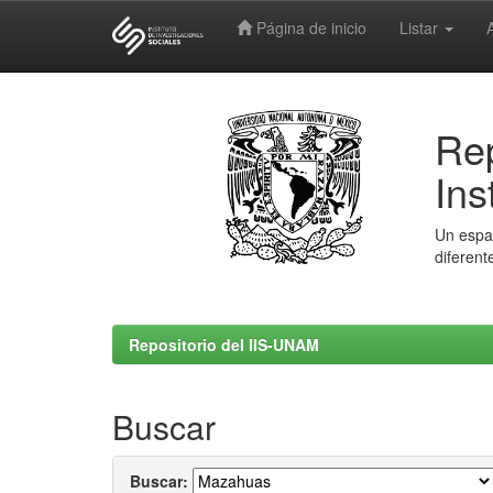
Página de inicio
Listar
Skip
navigation
Rep
Ins
Un espac
diferent
Repositorio del IIS-UNAM
Buscar
Buscar: