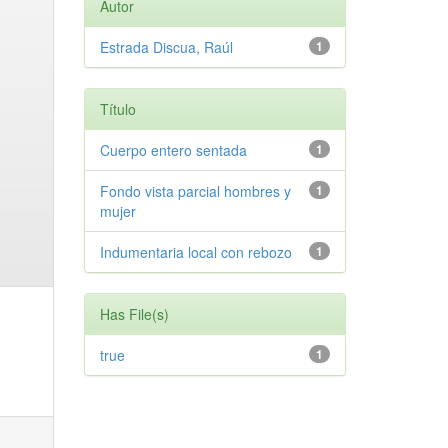
Autor
Estrada Discua, Raúl
1
Título
Cuerpo entero sentada
1
Fondo vista parcial hombres y
1
mujer
Indumentaria local con rebozo
1
Has File(s)
true
1