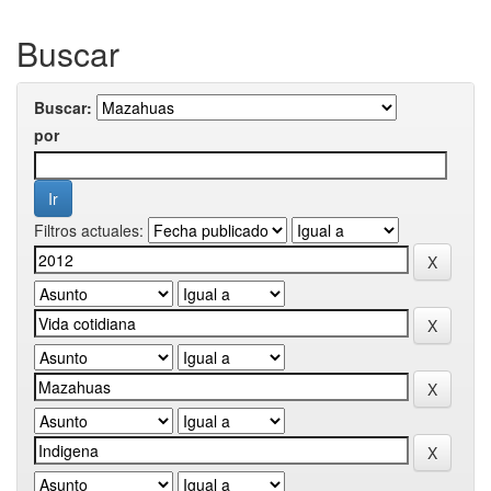
Buscar
Buscar:
por
Filtros actuales: