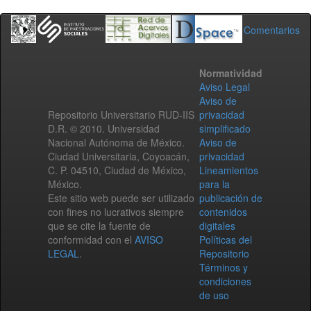
Comentarios
Normatividad
Aviso Legal
Aviso de
Repositorio Universitario RUD-IIS
privacidad
D.R. © 2010. Universidad
simplificado
Nacional Autónoma de México.
Aviso de
Ciudad Universitaria, Coyoacán,
privacidad
C. P. 04510, Ciudad de México,
Lineamientos
México.
para la
Este sitio web puede ser utilizado
publicación de
con fines no lucrativos siempre
contenidos
que se cite la fuente de
digitales
conformidad con el
AVISO
Políticas del
LEGAL
.
Repositorio
Términos y
condiciones
de uso