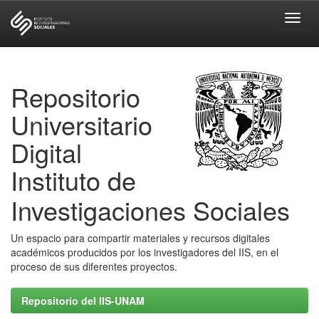
Skip
navigation
Repositorio
Universitario
Digital
Instituto de
Investigaciones Sociales
Un espacio para compartir materiales y recursos digitales
académicos producidos por los investigadores del IIS, en el
proceso de sus diferentes proyectos.
Repositorio del IIS-UNAM