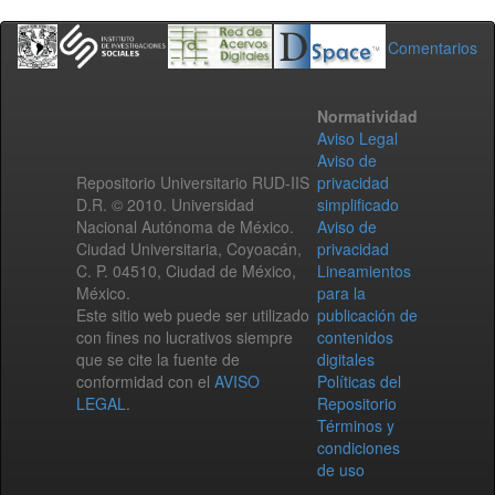
Comentarios
Normatividad
Aviso Legal
Aviso de
Repositorio Universitario RUD-IIS
privacidad
D.R. © 2010. Universidad
simplificado
Nacional Autónoma de México.
Aviso de
Ciudad Universitaria, Coyoacán,
privacidad
C. P. 04510, Ciudad de México,
Lineamientos
México.
para la
Este sitio web puede ser utilizado
publicación de
con fines no lucrativos siempre
contenidos
que se cite la fuente de
digitales
conformidad con el
AVISO
Políticas del
LEGAL
.
Repositorio
Términos y
condiciones
de uso