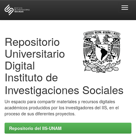
Skip
navigation
Repositorio
Universitario
Digital
Instituto de
Investigaciones Sociales
Un espacio para compartir materiales y recursos digitales
académicos producidos por los investigadores del IIS, en el
proceso de sus diferentes proyectos.
Repositorio del IIS-UNAM