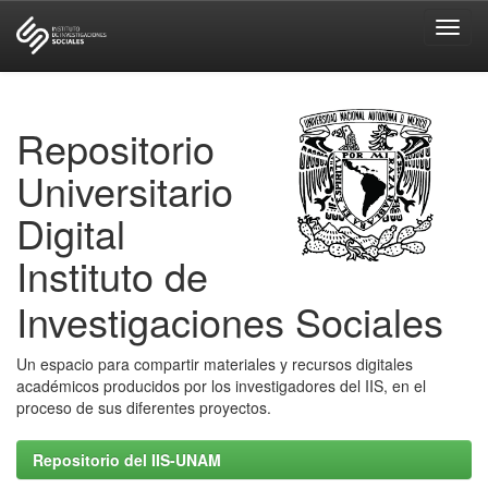
Skip
navigation
Repositorio
Universitario
Digital
Instituto de
Investigaciones Sociales
Un espacio para compartir materiales y recursos digitales
académicos producidos por los investigadores del IIS, en el
proceso de sus diferentes proyectos.
Repositorio del IIS-UNAM