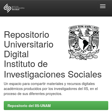
Skip
navigation
Repositorio
Universitario
Digital
Instituto de
Investigaciones Sociales
Un espacio para compartir materiales y recursos digitales
académicos producidos por los investigadores del IIS, en el
proceso de sus diferentes proyectos.
Repositorio del IIS-UNAM