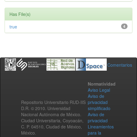
Has File(s)
true
4
Comentarios
Normatividad
Aviso Legal
Aviso de
Repositorio Universitario RUD-IIS
privacidad
D.R. © 2010. Universidad
simplificado
Nacional Autónoma de México.
Aviso de
Ciudad Universitaria, Coyoacán,
privacidad
C. P. 04510, Ciudad de México,
Lineamientos
México.
para la