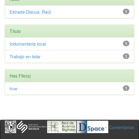
Estrada Discua, Raúl
1
Título
Indumentaria local
1
Trabajo en telar
1
Has File(s)
true
1
Comentarios