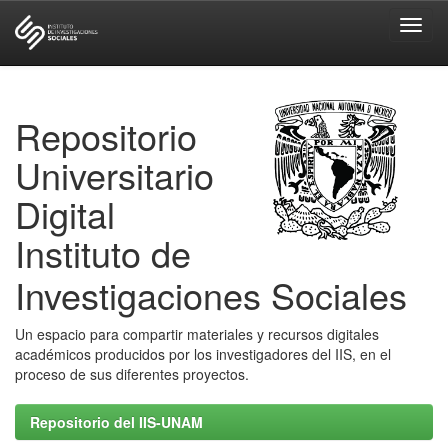
Skip
navigation
Repositorio
Universitario
Digital
Instituto de
Investigaciones Sociales
Un espacio para compartir materiales y recursos digitales
académicos producidos por los investigadores del IIS, en el
proceso de sus diferentes proyectos.
Repositorio del IIS-UNAM