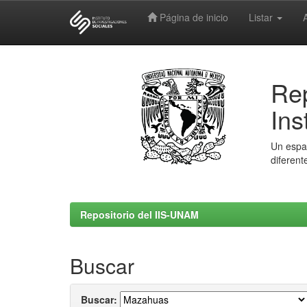
Página de inicio
Listar
Skip
navigation
Rep
Ins
Un espac
diferent
Repositorio del IIS-UNAM
Buscar
Buscar: