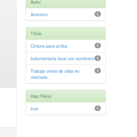
Autor
Anónimo
1
Título
Cintura para arriba
1
Indumentaria local con sombrero
1
Trabajo venta de ollas en
1
mercado
Has File(s)
true
1