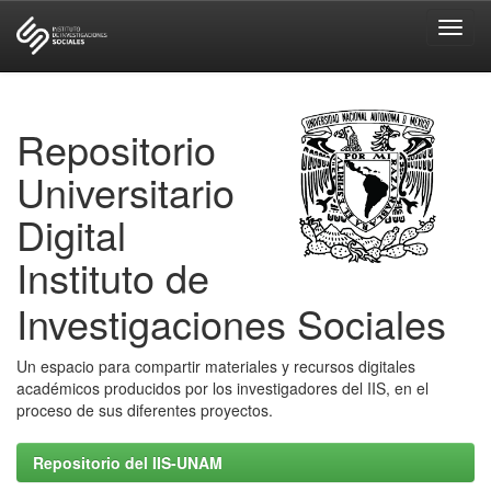
Skip
navigation
Repositorio
Universitario
Digital
Instituto de
Investigaciones Sociales
Un espacio para compartir materiales y recursos digitales
académicos producidos por los investigadores del IIS, en el
proceso de sus diferentes proyectos.
Repositorio del IIS-UNAM