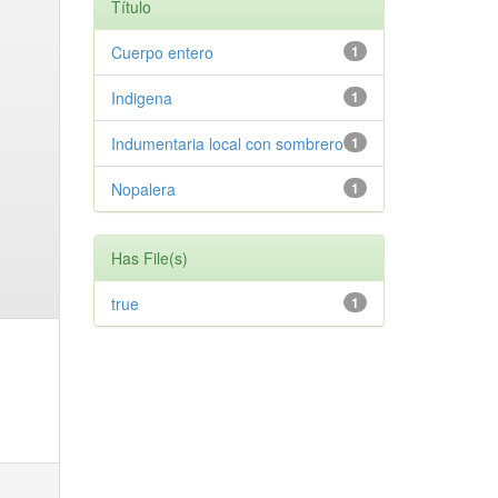
Título
Cuerpo entero
1
Indigena
1
Indumentaria local con sombrero
1
Nopalera
1
Has File(s)
true
1