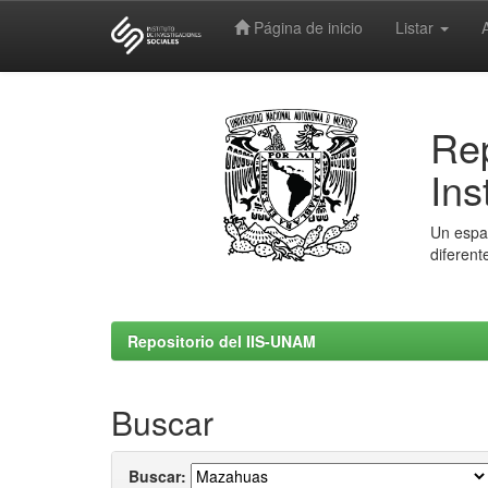
Página de inicio
Listar
Skip
navigation
Rep
Ins
Un espac
diferent
Repositorio del IIS-UNAM
Buscar
Buscar: