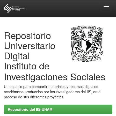
Skip
navigation
Repositorio
Universitario
Digital
Instituto de
Investigaciones Sociales
Un espacio para compartir materiales y recursos digitales
académicos producidos por los investigadores del IIS, en el
proceso de sus diferentes proyectos.
Repositorio del IIS-UNAM