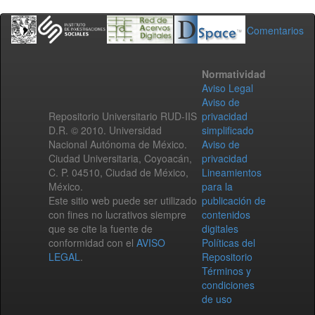
Comentarios
Normatividad
Aviso Legal
Aviso de
Repositorio Universitario RUD-IIS
privacidad
D.R. © 2010. Universidad
simplificado
Nacional Autónoma de México.
Aviso de
Ciudad Universitaria, Coyoacán,
privacidad
C. P. 04510, Ciudad de México,
Lineamientos
México.
para la
Este sitio web puede ser utilizado
publicación de
con fines no lucrativos siempre
contenidos
que se cite la fuente de
digitales
conformidad con el
AVISO
Políticas del
LEGAL
.
Repositorio
Términos y
condiciones
de uso