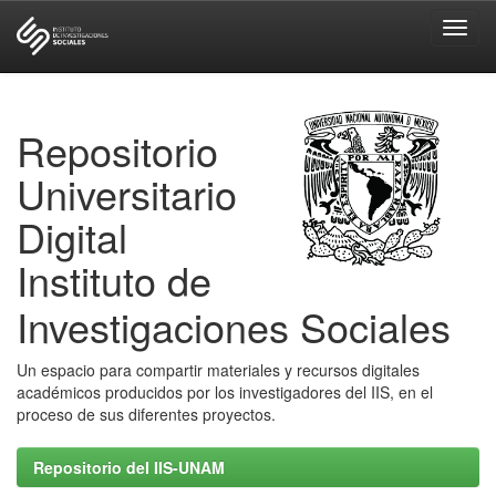
Skip
navigation
Repositorio
Universitario
Digital
Instituto de
Investigaciones Sociales
Un espacio para compartir materiales y recursos digitales
académicos producidos por los investigadores del IIS, en el
proceso de sus diferentes proyectos.
Repositorio del IIS-UNAM