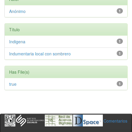
Anónimo
1
Título
Indigena
1
Indumentaria local con sombrero
1
Has File(s)
true
1
Comentarios