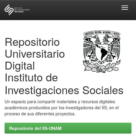
Skip
navigation
Repositorio
Universitario
Digital
Instituto de
Investigaciones Sociales
Un espacio para compartir materiales y recursos digitales
académicos producidos por los investigadores del IIS, en el
proceso de sus diferentes proyectos.
Repositorio del IIS-UNAM