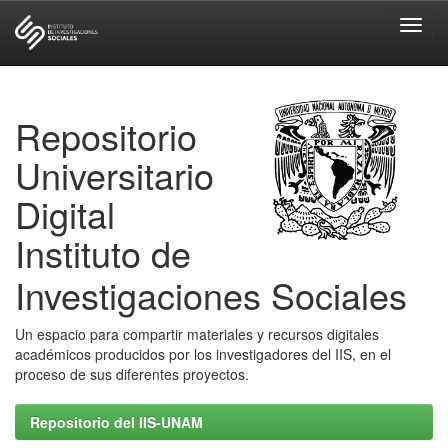
Skip
navigation
Repositorio
Universitario
Digital
Instituto de
Investigaciones Sociales
Un espacio para compartir materiales y recursos digitales
académicos producidos por los investigadores del IIS, en el
proceso de sus diferentes proyectos.
Repositorio del IIS-UNAM