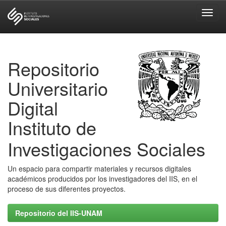
Skip
navigation
Repositorio
Universitario
Digital
Instituto de
Investigaciones Sociales
Un espacio para compartir materiales y recursos digitales
académicos producidos por los investigadores del IIS, en el
proceso de sus diferentes proyectos.
Repositorio del IIS-UNAM