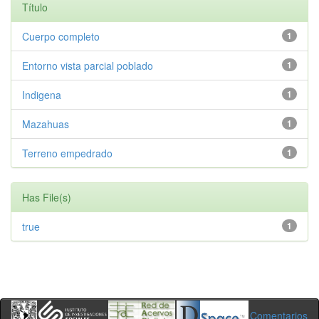
Título
Cuerpo completo
1
Entorno vista parcial poblado
1
Indigena
1
Mazahuas
1
Terreno empedrado
1
Has File(s)
true
1
Comentarios